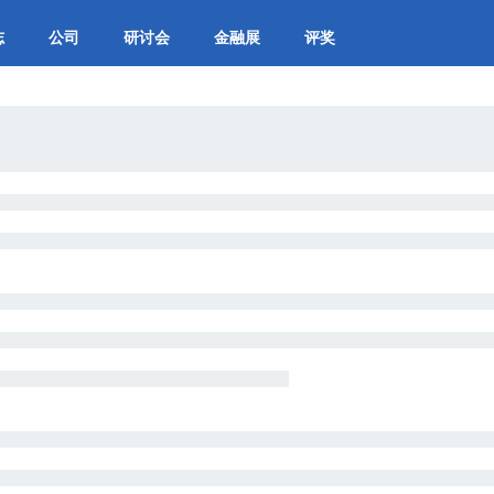
志
公司
研讨会
金融展
评奖