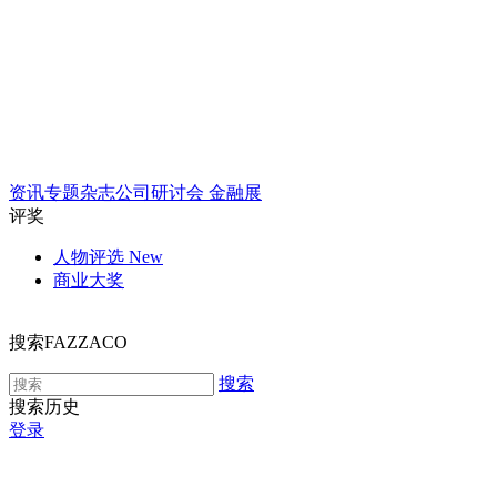
资讯
专题
杂志
公司
研讨会
金融展
评奖
人物评选
New
商业大奖
搜索FAZZACO
搜索
搜索历史
登录