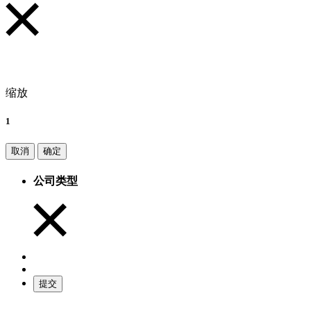
缩放
1
取消
确定
公司类型
提交