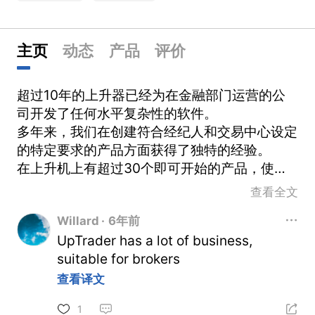
主页
动态
产品
评价
超过10年的上升器已经为在金融部门运营的公
司开发了任何水平复杂性的软件。
多年来，我们在创建符合经纪人和交易中心设定
的特定要求的产品方面获得了独特的经验。
在上升机上有超过30个即可开始的产品，使企
业能够从划痕和模块启动经纪公司，这些公司可
查看全文
以添加到现有业务中获取和保留客户。
Willard
·
6年前
UpTrader has a lot of business,
好处
suitable for brokers
1.我们的盒装解决方案在市场上没有类似物
查看译文
1
2.所有产品都可以共同使用（模块很容易集成）