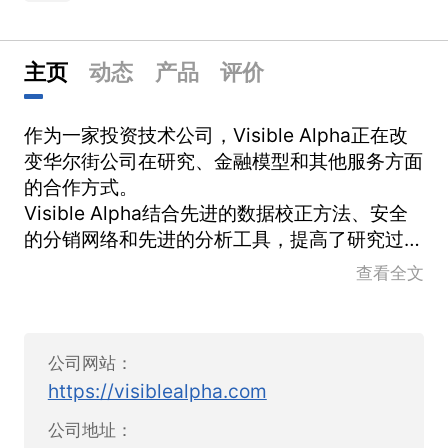
主页
动态
产品
评价
作为一家投资技术公司，Visible Alpha正在改
变华尔街公司在研究、金融模型和其他服务方面
的合作方式。
Visible Alpha结合先进的数据校正方法、安全
的分销网络和先进的分析工具，提高了研究过程
的效率和透明度，并帮助企业以新的和差异化的
查看全文
方式产生阿尔法。
通过收购ONEaccess, Visible Alpha正在改善
投资者在其工作流程的各个方面消费和分析卖方
公司网站：
研究服务的方式。解决了等式的两边，客户不仅
https://visiblealpha.com
能从Visible Alpha从卖方分析师模型中获得的
独特基础数据集中发现见解，而且还能有效地发
公司地址：
现公司访问事件，进而跟踪研究消费和公司访问