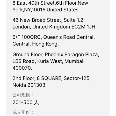
8 East 40th Street,6th Floor,New
交互，并进行定量的经纪商评估。
York,NY,10016,United States.
46 New Broad Street, Suite 1.2,
London, United Kingdom EC2M 1JH.
6/F 100QRC, Queen’s Road Central,
Central, Hong Kong.
Ground Floor, Phoenix Paragon Plaza,
LBS Road, Kurla West, Mumbai
400070.
2nd Floor, 8 SQUARE, Sector-125,
Noida 201303.
公司规模：
201-500 人
成立年份：