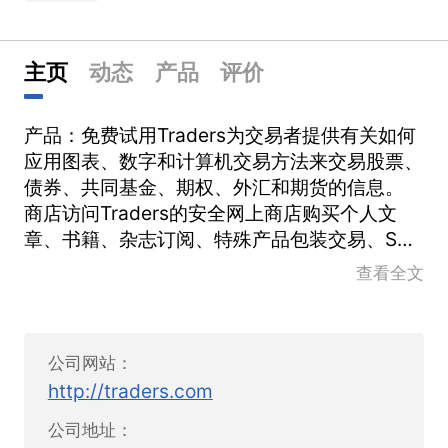
主页
动态
产品
评价
产品：免费试用Traders为交易者提供有关如何
应用图表、数字和计算机交易方法来交易股票、
债券、共同基金、期权、外汇和期货的信息。
商店访问Traders的安全网上商店购买个人文
章、书籍、杂志订阅、特殊产品包装交易、S&C
t恤和运动衫。
查看全文
在交易员资源中列出。留言板技术分析师、交易
员和活跃投资者的论坛。发布评论或问题，并参
与到您的技术交易社区!交易员的术语表交易商
公司网站：
词汇表版权所有的技术术语，概念和主题，从A
http://traders.com
到z。
完全可以通过关键字搜索，并定期更新。新手交
公司地址：
易员简要介绍一些技术分析的概念和工具，对新