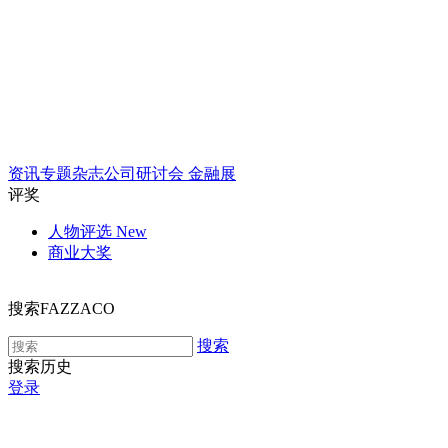
资讯
专题
杂志
公司
研讨会
金融展
评奖
人物评选
New
商业大奖
搜索FAZZACO
搜索
搜索历史
登录