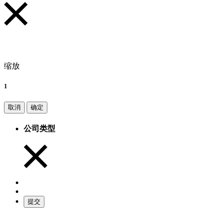
缩放
1
取消
确定
公司类型
提交