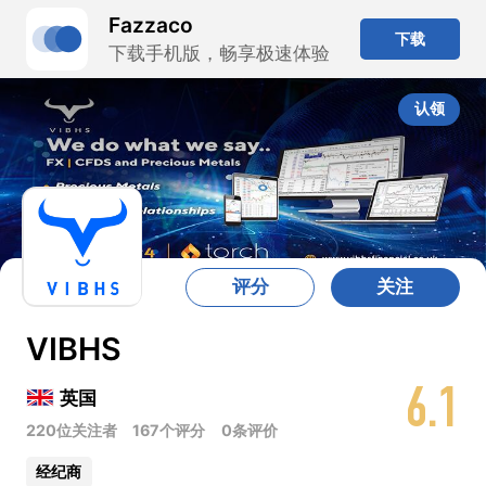
Fazzaco
下载
下载手机版，畅享极速体验
认领
评分
关注
VIBHS
6.1
英国
220位关注者
167个评分
0条评价
经纪商