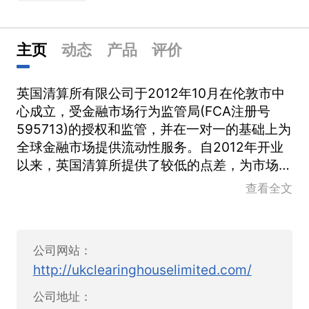
主页
动态
产品
评价
英国清算所有限公司于2012年10月在伦敦市中
心成立，受金融市场行为监管局(FCA注册号
595713)的授权和监管，并在一对一的基础上为
全球金融市场提供流动性服务。自2012年开业
以来，英国清算所提供了较低的点差，为市场提
供了更好的质量和更广泛的流动性。
查看全文
英国清算所正努力为我们所有类型的客户和合作
伙伴提供世界级的产品和服务，包括差价合约经
公司网站：
纪人、白标合伙人、基金和投资经理、自营交易
http://ukclearinghouselimited.com/
员等。英国清算所通过行业领先技术的独特结
合，为各类交易员创造了理想的交易环境，并确
公司地址：
保提供最佳执行，如低延迟、定制定价、全球连